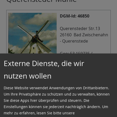
DGM-Id: 46850
Querensteder Str.13
26160 Bad Zwischenahn
- Querenstede
Geo: 53.159735 /
7.954965
Externe Dienste, die wir
Infos in der
nutzen wollen
Mühlendatenbank der
DGM
Diese Website verwendet Anwendungen von Drittanbietern.
Um Ihre Privatsphäre zu schützen und zu verwalten, können
Infos
Sie diese Apps hier überprüfen und steuern. Die
Galerieholländer; erbaut 1802, 1945 durch Krieg
Einstellungen können sie jederzeit nachträglch ändern.
Um
teilweise zerstört, ehem. Getreidemühle (auch als
mehr zu erfahren, lesen Sie bitte unsere
Öl-, Loh- und Borkmühle genutzt). Die Mühle wurde