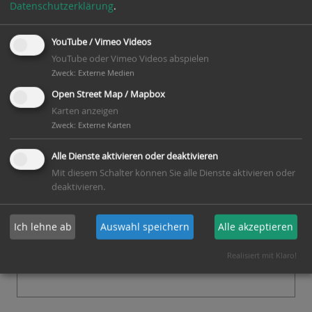
Datenschutzerklärung
.
durch Initiative des im Jahre 1997 gegründeten
Querensteder Mühlenverein saniert. Die
YouTube / Vimeo Videos
Bauarbeiten sind abgeschlossen, Flügel sind
YouTube oder Vimeo Videos abspielen
angebracht. 1 funktionsfähiger Mahlgang,
Zweck
:
Externe Medien
Sackaufzug und Gaffelrad vorhanden. Backhaus.
Open Street Map / Mapbox
Karten anzeigen
Zweck
:
Externe Karten
Kontakt
Wilfried Fischer, Tel.: 04403-4764
Alle Dienste aktivieren oder deaktivieren
Mit diesem Schalter können Sie alle Dienste aktivieren oder
E-Mail:
wilfriedmonikafischer(at)web.de
deaktivieren.
Aktionen am Mühlentag
Ich lehne ab
Auswahl speichern
Alle akzeptieren
Schaumahlen, Hobby- und Flohmarkt, Familientag,
Besichtigung, Führungen und Bewirtung,
Realisiert mit Klaro!
Dreschvorführungen, Traktoren- Oldtimer.