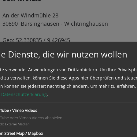
An der Windmühle 28
30890 Barsinghausen - Wichtringhausen
Geo: 52.330835 / 9.426945
e Dienste, die wir nutzen wollen
Infos in der Mühlendatenbank der DGM
te verwendet Anwendungen von Drittanbietern. Um Ihre Privatsph
d zu verwalten, können Sie diese Apps hier überprüfen und steuer
en können sie jederzeit nachträglch ändern.
Um mehr zu erfahren, 
e
Datenschutzerklärung
.
Jalousieflügeln, funktionsfähig, 1 Schrotgang, 2
Plansichter, Reinigung und Schälmaschine.
Tube / Vimeo Videos
eit. Galerieholländer auf Sockelgeschoß, 2-
Tube oder Vimeo Videos abspielen
driß des Unterbaus, Bruchsteinmauerwerk mit
ck
:
Externe Medien
lerie, Kappe, Flügel u. Windrose sowie komplette
n Street Map / Mapbox