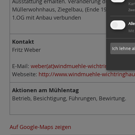
Ausstattung erhalten. Veränderung durch größe
Kar
Müllerwohnhaus, Ziegelbau, (Ende 19. Jh). Ehem
Zwe
1.OG mit Anbau verbunden
All
Mit
Kontakt
Ich lehne a
Fritz Weber
E-Mail:
weber(at)windmuehle-wichtringhausen.d
Webseite:
http://www.windmuehle-wichtringhau
Aktionen am Mühlentag
Betrieb, Besichtigung, Führungen, Bewirtung.
Auf Google-Maps zeigen