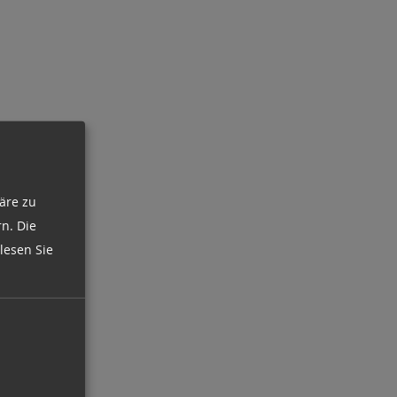
äre zu
n. Die
lesen Sie