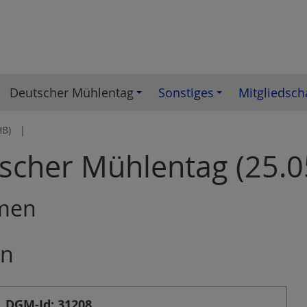
Deutscher Mühlentag
Sonstiges
Mitgliedsch
HB)
tscher Mühlentag (25.0
emen
en
DGM-Id: 31208