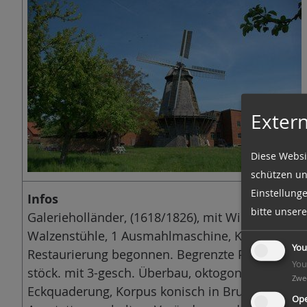
n
Extern
Diese Websi
schützen un
Einstellung
Infos
bitte unser
Galerieholländer, (1618/1826), mit Windrose und 
Walzenstühle, 1 Ausmahlmaschine, Kornspalter, 
You
Restaurierung begonnen. Begrenzte Parkmöglichk
You
stöck. mit 3-gesch. Überbau, oktogonaler Grun
Zwe
Eckquaderung, Korpus konisch in Bruchstein, Ga
Ope