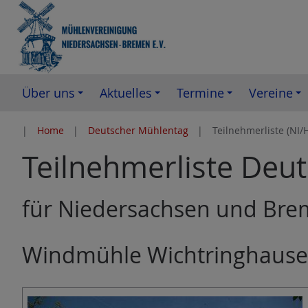
Z
u
m
I
n
Über uns
Aktuelles
Termine
Vereine
h
a
Home
Deutscher Mühlentag
Teilnehmerliste (NI/
l
Teilnehmerliste Deu
t
e
s
für Niedersachsen und Br
p
r
Windmühle Wichtringhaus
i
n
g
e