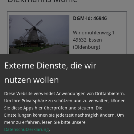
DGM-Id: 46946
Windmühlenweg 1
49632 Essen
(Oldenburg)
Geo: 52.726635 /
Externe Dienste, die wir
7.947050
nutzen wollen
Infos in der
Mühlendatenbank der
Diese Website verwendet Anwendungen von Drittanbietern.
DGM
Um Ihre Privatsphäre zu schützen und zu verwalten, können
Sie diese Apps hier überprüfen und steuern. Die
Infos
Einstellungen können sie jederzeit nachträglch ändern.
Um
Galerieholländer mit Steert und Segelflügeln um
mehr zu erfahren, lesen Sie bitte unsere
1800 erbaut unter Verwendung vieler Teile der
Datenschutzerklärung
.
Bockwindmühle die hier um 1650 errichtet worden