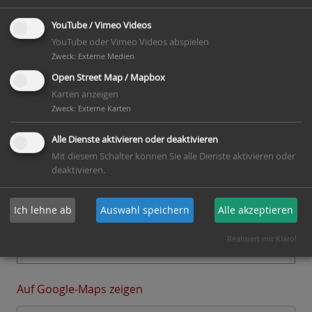
war; 2021-2022 vollständig restauriert, Technik im
YouTube / Vimeo Videos
Originalzustand
YouTube oder Vimeo Videos abspielen
Zweck
:
Externe Medien
Open Street Map / Mapbox
Kontakt
Karten anzeigen
Heimatverein Essen, Karl-Heinz Schnieder
Zweck
:
Externe Karten
E-Mail:
karl-heinz.schnieder(at)ewe.net.de
Alle Dienste aktivieren oder deaktivieren
Webseite:
https://www.medienwerkstatt-
Mit diesem Schalter können Sie alle Dienste aktivieren oder
online.de/lws_wissen/vorlagen/showcard.php?
deaktivieren.
id=28721&edit=0
Ich lehne ab
Auswahl speichern
Alle akzeptieren
Aktionen am Mühlentag
Gottesdienst, Besichtigung und Bewirtung
Realisiert mit Klaro!
Auf Google-Maps zeigen