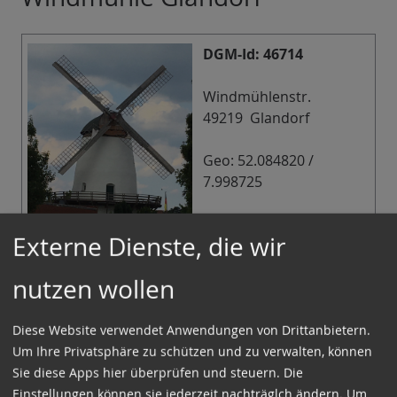
DGM-Id: 46714
Windmühlenstr.
49219 Glandorf
Geo: 52.084820 /
7.998725
Infos in der
Externe Dienste, die wir
Mühlendatenbank der
DGM
nutzen wollen
Infos
Konische Galeriewindmühle aus dem Jahre 1840.
Diese Website verwendet Anwendungen von Drittanbietern.
Die Kappe wird durch ein innenliegendes Gaffelrad
Um Ihre Privatsphäre zu schützen und zu verwalten, können
in den Wind gedreht. Das heutige Wahrzeichen von
Sie diese Apps hier überprüfen und steuern. Die
Glandorf in der südlichsten Region im
Einstellungen können sie jederzeit nachträglch ändern.
Um