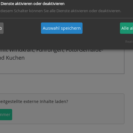
e Dienste aktivieren oder deaktivieren
 diesem Schalter können Sie alle Dienste aktivieren oder deaktivieren.
b
Auswahl speichern
Alle 
Reali
mit Windkraft, Führungen, Foto/Gemälde-
und Kuchen
eitgestellte externe Inhalte laden?
mmer