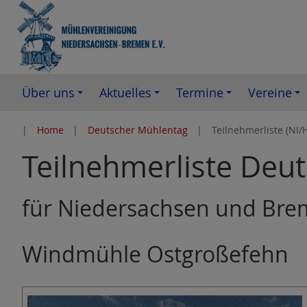
Z
u
m
I
n
Über uns
Aktuelles
Termine
Vereine
h
a
Home
Deutscher Mühlentag
Teilnehmerliste (NI/
l
Teilnehmerliste Deu
t
e
s
für Niedersachsen und Br
p
r
Windmühle Ostgroßefehn
i
n
g
e