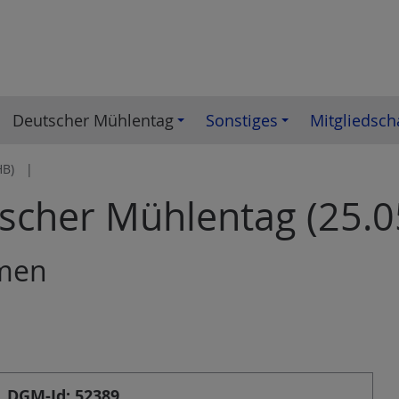
Deutscher Mühlentag
Sonstiges
Mitgliedsch
HB)
tscher Mühlentag (25.0
emen
DGM-Id: 52389