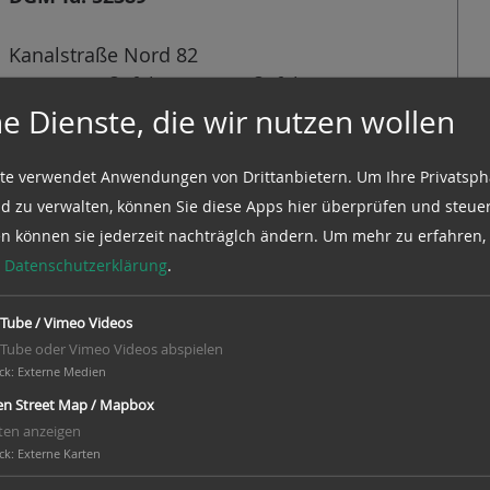
Kanalstraße Nord 82
26629 Großefehn - Ostgroßefehn
e Dienste, die wir nutzen wollen
Geo: 53.402470 / 7.603860
te verwendet Anwendungen von Drittanbietern. Um Ihre Privatsph
Infos in der Mühlendatenbank der DGM
d zu verwalten, können Sie diese Apps hier überprüfen und steuer
en können sie jederzeit nachträglch ändern.
Um mehr zu erfahren, 
e
Datenschutzerklärung
.
Tube / Vimeo Videos
se und Jalousieflügeln, restauriert und in
Tube oder Vimeo Videos abspielen
ck
:
Externe Medien
derne Generatoranlage vorhanden.
n Street Map / Mapbox
ten anzeigen
ck
:
Externe Karten