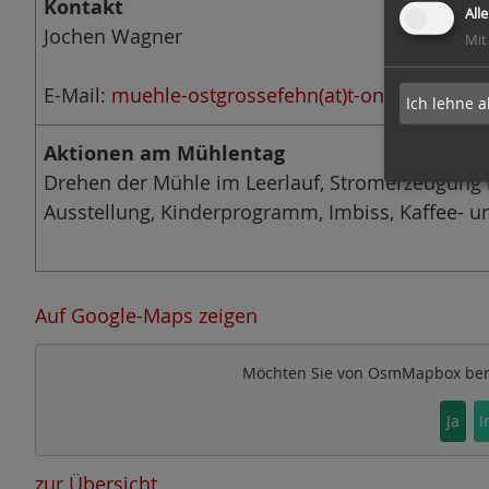
Kontakt
All
Jochen Wagner
Mit
E-Mail:
muehle-ostgrossefehn(at)t-online.de
Ich lehne a
Aktionen am Mühlentag
Drehen der Mühle im Leerlauf, Stromerzeugung 
Ausstellung, Kinderprogramm, Imbiss, Kaffee- 
Auf Google-Maps zeigen
Möchten Sie von
OsmMapbox
ber
Ja
I
zur Übersicht