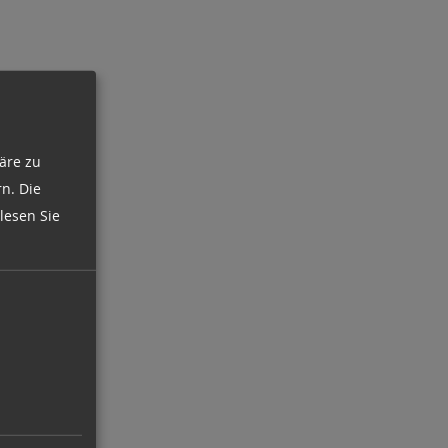
äre zu
n. Die
lesen Sie