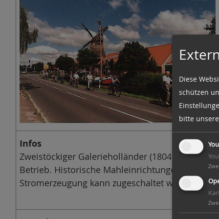
n
Extern
Diese Websi
schützen un
Einstellung
bitte unser
Infos
You
Zweistöckiger Galerieholländer (1804) mit Windro
You
Zwe
Betrieb. Historische Mahleinrichtungen und mo
Stromerzeugung kann zugeschaltet werden.
Ope
Kar
Zwe