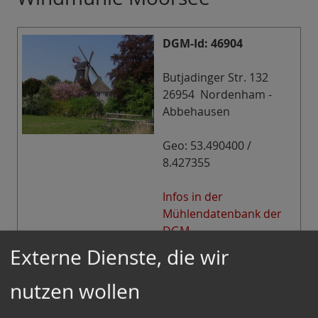
DGM-Id: 46904
Butjadinger Str. 132
26954 Nordenham -
Abbehausen
Geo: 53.490400 /
8.427355
Infos in der
Mühlendatenbank der
DGM
Externe Dienste, die wir
Infos
Dreistöckiger Galerieholländer (1954/1904) mit
nutzen wollen
doppelter Windrose, je 1 Segel- und 1
Jalousieflügel, 2 Mahlgänge und sonstige