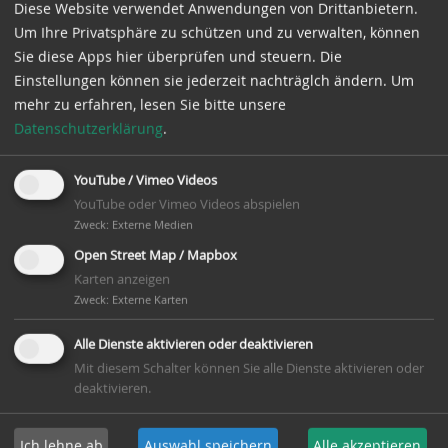
Diese Website verwendet Anwendungen von Drittanbietern.
Müllereimaschinen, voll funktionsfähig. Teil eines
Um Ihre Privatsphäre zu schützen und zu verwalten, können
Freilichtmuseums. Weitere historische Gebäude
Sie diese Apps hier überprüfen und steuern. Die
des Mühlenbetriebes vorhanden und begehbar.
Einstellungen können sie jederzeit nachträglch ändern.
Um
mehr zu erfahren, lesen Sie bitte unsere
Datenschutzerklärung
.
Kontakt
Gesche Neumann 04731-88983
YouTube / Vimeo Videos
YouTube oder Vimeo Videos abspielen
E-Mail:
info(at)museum-moorseer-muehle.de
Zweck
:
Externe Medien
Webseite:
https://www.museum-moorseer-
Open Street Map / Mapbox
muehle.de/
Karten anzeigen
Zweck
:
Externe Karten
Aktionen am Mühlentag
Von 10 bis 17Uhr: Mahlbetrieb (bei Wind) und
Alle Dienste aktivieren oder deaktivieren
Vorführungen in der Mühle. Freier Eintritt in das
Mit diesem Schalter können Sie alle Dienste aktivieren oder
Fachmuseum für Mühlengeschichte und
deaktivieren.
Mühlentechnik der Wesermarsch mit drei
Ausstellungsbereichen, Müllerhaus, Mühle,
Ich lehne ab
Auswahl speichern
Alle akzeptieren