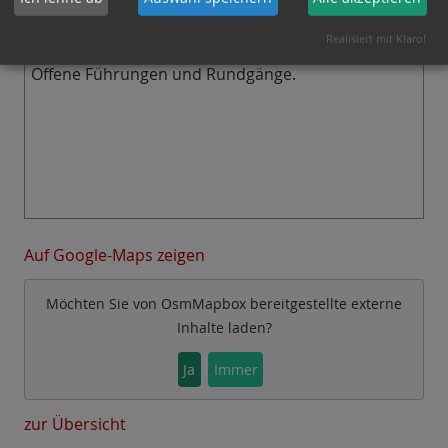
Maschinenhaus und Außengelände. Leckeres aus
der historischen Schaubäckerei.
Realisiert mit Klaro!
Offene Führungen und Rundgänge.
Auf Google-Maps zeigen
Möchten Sie von
OsmMapbox
bereitgestellte externe
Inhalte laden?
Ja
Immer
zur Übersicht