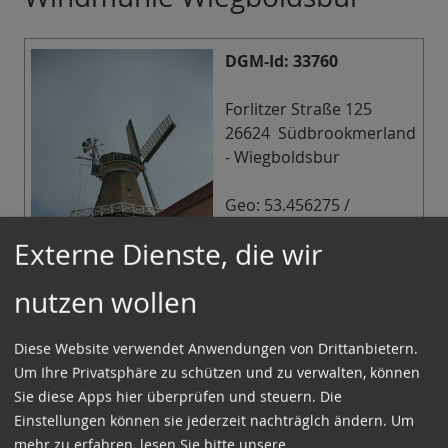
DGM-Id: 33760
Forlitzer Straße 125
26624 Südbrookmerland
- Wiegboldsbur
Geo: 53.456275 /
7.345465
Externe Dienste, die wir
Infos in der
nutzen wollen
Mühlendatenbank der
DGM
Diese Website verwendet Anwendungen von Drittanbietern.
Infos
Um Ihre Privatsphäre zu schützen und zu verwalten, können
Dreistöckiger Galerieholländer mit Windrose und
Sie diese Apps hier überprüfen und steuern. Die
Jalousieklappen Bj. 1812, 2 Mahlgänge, Achtkant
Einstellungen können sie jederzeit nachträglch ändern.
Um
und Kappe mit Reith eingedeckt, Angebautes
mehr zu erfahren, lesen Sie bitte unsere