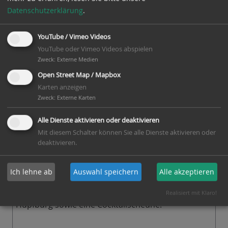
Packhaus mit Teestube und Gästeraum, im
Datenschutzerklärung
.
Obergeschoß ist ein Heimatmuseum eingerichtet
mit Fotoausstellung.
YouTube / Vimeo Videos
YouTube oder Vimeo Videos abspielen
Zweck
:
Externe Medien
Kontakt
Open Street Map / Mapbox
Ernst Krämer, Tel 04942-845
Karten anzeigen
Zweck
:
Externe Karten
E-Mail:
ernst.kraemer(at)ewetel.net
Webseite:
Alle Dienste aktivieren oder deaktivieren
http://www.facebook.com/MuehleWiegboldsbur/
Mit diesem Schalter können Sie alle Dienste aktivieren oder
deaktivieren.
Aktionen am Mühlentag
Besichtigung der Mühle mit Führungen,
Ich lehne ab
Auswahl speichern
Alle akzeptieren
Heimatmuseum, altes Handwerk, Brot aus dem
Steinbackofen, Musikprogramm, Teestube,
Realisiert mit Klaro!
Hüpfburg sowie eine Cocktailscheune.