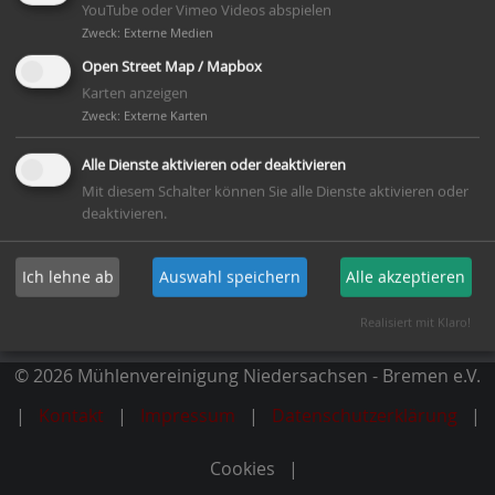
YouTube oder Vimeo Videos abspielen
Zweck
:
Externe Medien
Open Street Map / Mapbox
Karten anzeigen
Mitglied werden
Zweck
:
Externe Karten
Alle Dienste aktivieren oder deaktivieren
Newsletter abonnieren
Mit diesem Schalter können Sie alle Dienste aktivieren oder
deaktivieren.
Dachverband
Ich lehne ab
Auswahl speichern
Alle akzeptieren
Deutsche Gesellschaft für Mühlenkunde und
Mühlenerhaltung e.V.
Realisiert mit Klaro!
© 2026 Mühlenvereinigung Niedersachsen - Bremen e.V.
Kontakt
Impressum
Datenschutzerklärung
Cookies