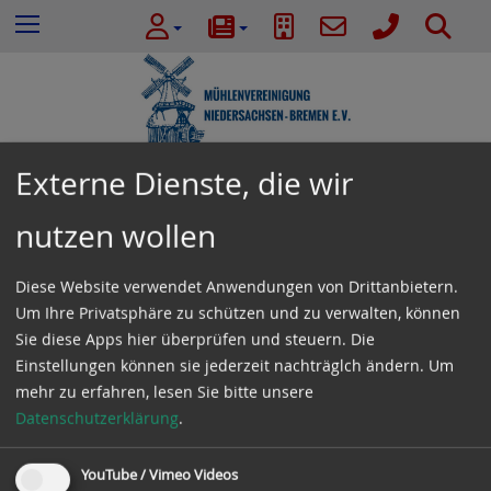
e
Z
S
Menu
n
u
u
n
m
c
a
I
h
c
n
e
h
h
:
a
Externe Dienste, die wir
l
Termine
t
nutzen wollen
e
s
Diese Website verwendet Anwendungen von Drittanbietern.
Dezember 2025
p
Um Ihre Privatsphäre zu schützen und zu verwalten, können
r
Sie diese Apps hier überprüfen und steuern. Die
i
Es gibt keine Veranstaltungen in der aktuellen
Einstellungen können sie jederzeit nachträglch ändern.
Um
n
Ansicht.
mehr zu erfahren, lesen Sie bitte unsere
g
Datenschutzerklärung
.
e
n
YouTube / Vimeo Videos