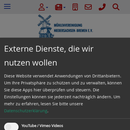
e
Z
S
Menu
n
u
u
n
m
c
a
I
h
c
n
e
h
h
:
a
Externe Dienste, die wir
l
Termine
t
nutzen wollen
e
s
Diese Website verwendet Anwendungen von Drittanbietern.
November 2026
p
Um Ihre Privatsphäre zu schützen und zu verwalten, können
r
Sie diese Apps hier überprüfen und steuern. Die
i
Es gibt keine Veranstaltungen in der aktuellen
Einstellungen können sie jederzeit nachträglch ändern.
Um
n
Ansicht.
mehr zu erfahren, lesen Sie bitte unsere
g
Datenschutzerklärung
.
e
n
YouTube / Vimeo Videos