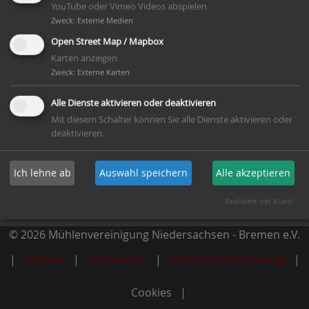
YouTube oder Vimeo Videos abspielen
Zweck
:
Externe Medien
Open Street Map / Mapbox
Karten anzeigen
Mitglied werden
Zweck
:
Externe Karten
Alle Dienste aktivieren oder deaktivieren
Newsletter abonnieren
Mit diesem Schalter können Sie alle Dienste aktivieren oder
deaktivieren.
Dachverband
Ich lehne ab
Auswahl speichern
Alle akzeptieren
Deutsche Gesellschaft für Mühlenkunde und
Mühlenerhaltung e.V.
Realisiert mit Klaro!
© 2026 Mühlenvereinigung Niedersachsen - Bremen e.V.
Kontakt
Impressum
Datenschutzerklärung
Cookies