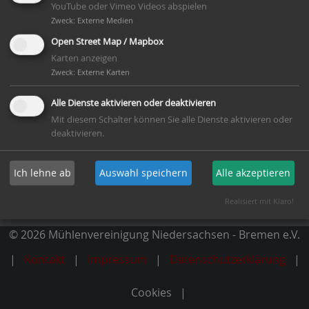
YouTube oder Vimeo Videos abspielen
Zweck
:
Externe Medien
Open Street Map / Mapbox
Karten anzeigen
Mitglied werden
Zweck
:
Externe Karten
Alle Dienste aktivieren oder deaktivieren
Newsletter abonnieren
Mit diesem Schalter können Sie alle Dienste aktivieren oder
deaktivieren.
Dachverband
Ich lehne ab
Auswahl speichern
Alle akzeptieren
Deutsche Gesellschaft für Mühlenkunde und
Mühlenerhaltung e.V.
Realisiert mit Klaro!
© 2026 Mühlenvereinigung Niedersachsen - Bremen e.V.
Kontakt
Impressum
Datenschutzerklärung
Cookies