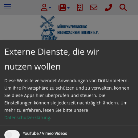
e
Z
S
Menu
n
u
u
n
m
c
a
I
h
c
n
e
h
h
:
a
Externe Dienste, die wir
l
Termine
t
nutzen wollen
e
s
Diese Website verwendet Anwendungen von Drittanbietern.
Januar 2027
p
Um Ihre Privatsphäre zu schützen und zu verwalten, können
r
Sie diese Apps hier überprüfen und steuern. Die
i
Es gibt keine Veranstaltungen in der aktuellen
Einstellungen können sie jederzeit nachträglch ändern.
Um
n
Ansicht.
mehr zu erfahren, lesen Sie bitte unsere
g
Datenschutzerklärung
.
e
n
YouTube / Vimeo Videos