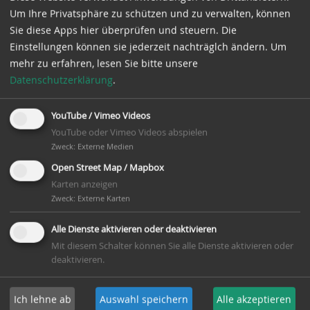
einige Informationen
Um Ihre Privatsphäre zu schützen und zu verwalten, können
zum Deutschen
Sie diese Apps hier überprüfen und steuern. Die
Mühlentag
Einstellungen können sie jederzeit nachträglch ändern.
Um
zusammengestellt.
mehr zu erfahren, lesen Sie bitte unsere
Datenschutzerklärung
.
zu den Infos...
YouTube / Vimeo Videos
YouTube oder Vimeo Videos abspielen
Teilen mit:
Zweck
:
Externe Medien
Bartlingsche Mühle in Leezdorf ©
Open Street Map / Mapbox
Jan-Peter Donker
Karten anzeigen
Zweck
:
Externe Karten
Alle Dienste aktivieren oder deaktivieren
Mit diesem Schalter können Sie alle Dienste aktivieren oder
deaktivieren.
Ich lehne ab
Auswahl speichern
Alle akzeptieren