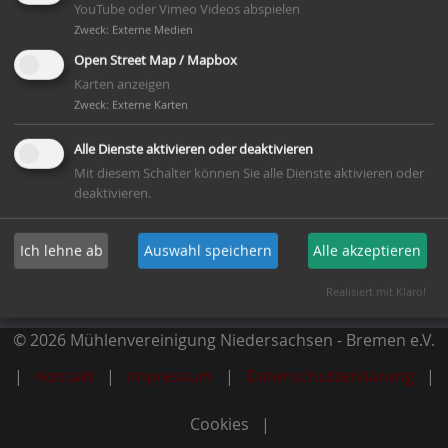
YouTube oder Vimeo Videos abspielen
Zweck
:
Externe Medien
Open Street Map / Mapbox
Karten anzeigen
Mitglied werden
Zweck
:
Externe Karten
Alle Dienste aktivieren oder deaktivieren
Newsletter abonnieren
Mit diesem Schalter können Sie alle Dienste aktivieren oder
deaktivieren.
Dachverband
Ich lehne ab
Auswahl speichern
Alle akzeptieren
Deutsche Gesellschaft für Mühlenkunde und
Mühlenerhaltung e.V.
Realisiert mit Klaro!
© 2026 Mühlenvereinigung Niedersachsen - Bremen e.V.
Kontakt
Impressum
Datenschutzerklärung
Cookies