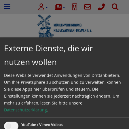
e
Z
S
Menu
n
u
u
n
m
c
a
I
h
c
n
e
h
h
:
a
Externe Dienste, die wir
l
Infos
t
nutzen wollen
e
s
im Aufbau
Diese Website verwendet Anwendungen von Drittanbietern.
p
Um Ihre Privatsphäre zu schützen und zu verwalten, können
r
Sie diese Apps hier überprüfen und steuern. Die
Diese Seite wird neu erstellt
i
Einstellungen können sie jederzeit nachträglch ändern.
Um
n
mehr zu erfahren, lesen Sie bitte unsere
g
Datenschutzerklärung
.
e
n
YouTube / Vimeo Videos