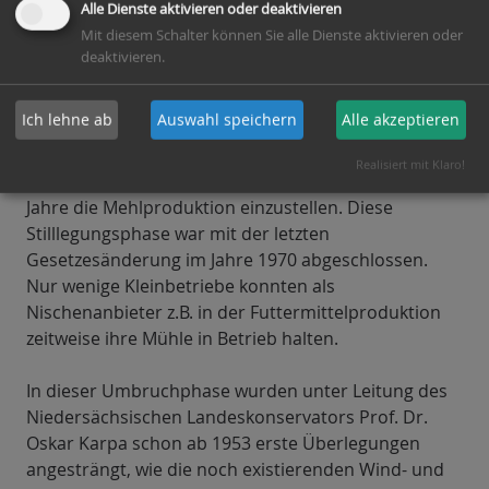
Alle Dienste aktivieren oder deaktivieren
waren im 2. Weltkrieg teilweise zerstört) zeichnete
Mit diesem Schalter können Sie alle Dienste aktivieren oder
sich das endgültige Ende dieser Kleinmühlen ab.
deaktivieren.
Nach Abschluss des Wiederaufbaus der Großmühlen
wurde den nicht mehr wettbewerbsfähigen Mühlen
Ich lehne ab
Auswahl speichern
Alle akzeptieren
ab 1957 in einem „Mühlengesetz“ finanzielle
Abfindung angeboten, vorausgesetzt, die
Realisiert mit Klaro!
Mühleneigner verpflichteten sich, für mindestens 30
Jahre die Mehlproduktion einzustellen. Diese
Stilllegungsphase war mit der letzten
Gesetzesänderung im Jahre 1970 abgeschlossen.
Nur wenige Kleinbetriebe konnten als
Nischenanbieter z.B. in der Futtermittelproduktion
zeitweise ihre Mühle in Betrieb halten.
In dieser Umbruchphase wurden unter Leitung des
Niedersächsischen Landeskonservators Prof. Dr.
Oskar Karpa schon ab 1953 erste Überlegungen
angesträngt, wie die noch existierenden Wind- und