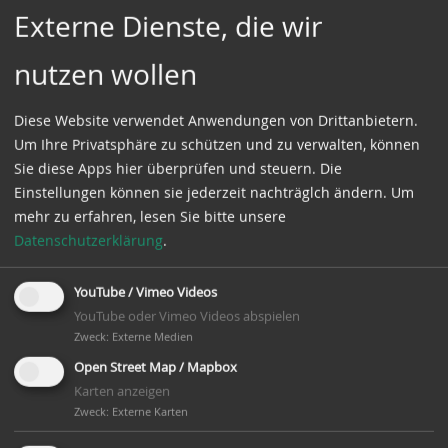
möglich gewesen.
Externe Dienste, die wir
Der im 17 Jahrhundert vermehrt einsetzende Bau
nutzen wollen
von Windmühlen, deren Entwicklung schon im 12.
Jahrhundert begann, ermöglichte auch in den
Diese Website verwendet Anwendungen von Drittanbietern.
Niederungsgebieten Europas eine wirtschaftliche
Um Ihre Privatsphäre zu schützen und zu verwalten, können
Blütezeit. Durch Entwässerungsmühlen wurde der
Sie diese Apps hier überprüfen und steuern. Die
küstennahe Bereich produktiver. Ab 1840 ersetzte
Einstellungen können sie jederzeit nachträglch ändern.
Um
der Einsatz von Dampfmaschinen, danach Diesel-
mehr zu erfahren, lesen Sie bitte unsere
und Elektromotoren zunehmend den Antrieb der
Datenschutzerklärung
.
Mühlen durch Wind- und Wasserkraft. Mit dem
Maschineneinsatz konnten Mühlen an für die
YouTube / Vimeo Videos
Produktion günstige Standorte verlagert werden. Die
YouTube oder Vimeo Videos abspielen
verbleibenden Naturkraftmühlen erhielten
Zweck
:
Externe Medien
zunehmend auch Motorantrieb und waren dadurch
Open Street Map / Mapbox
noch für längere Zeit wettbewerbsfähig.
Karten anzeigen
Zweck
:
Externe Karten
Nach einer kurzfristigen Aufschwungphase der
Kleinmühlen nach 1945 (die großen Mühlenanlage