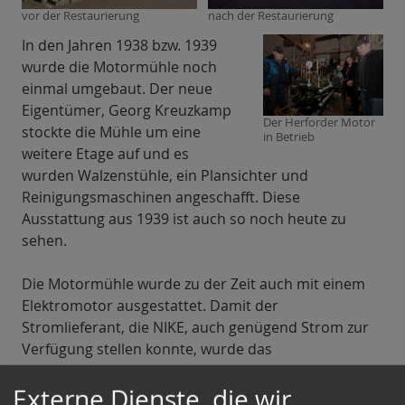
vor der Restaurierung
nach der Restaurierung
In den Jahren 1938 bzw. 1939
wurde die Motormühle noch
einmal umgebaut. Der neue
Eigentümer, Georg Kreuzkamp
Der Herforder Motor
stockte die Mühle um eine
in Betrieb
weitere Etage auf und es
wurden Walzenstühle, ein Plansichter und
Reinigungsmaschinen angeschafft. Diese
Ausstattung aus 1939 ist auch so noch heute zu
sehen.
Die Motormühle wurde zu der Zeit auch mit einem
Elektromotor ausgestattet. Damit der
Stromlieferant, die NIKE, auch genügend Strom zur
Verfügung stellen konnte, wurde das
Transformatorenhäuschen (jetzt
Externe Dienste, die wir
Mausfallenmuseum) errichtet.