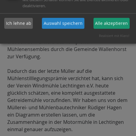
Im Jahre 1982 wird dann der Mühlenverein
deaktivieren.
gegründet und mit der Tochter des letzten Müllers,
Frau Annelene Dallmöller wird man sich sofort über
Ich lehne ab
Auswahl speichern
Alle akzeptieren
einen vernünftigen Pachtpreis, vorerst für die
Windmühle einig. Die Motormühle steht dem Verein
Realisiert mit Klaro!
erst seit dem Erwerb des kompletten
Mühlenensembles durch die Gemeinde Wallenhorst
zur Verfügung.
Dadurch das der letzte Müller auf die
Mühlenstilllegungsprämie verzichtet hat, kann sich
der Verein Windmühle Lechtingen e.V. heute
glücklich schätzen, eine komplett ausgestattete
Getreidemühle vorzufinden. Wir haben uns von dem
Müllerei- und Mühlenbautechniker Rüdiger Hagen
ein Diagramm erstellen lassen, um die
Zusammenhänge in der Motormühle in Lechtingen
einmal genauer aufzuzeigen.