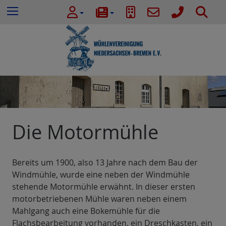
e
Z
S
Menu
n
u
u
n
m
c
a
I
h
c
n
e
h
h
:
a
l
t
e
Die Motormühle
s
p
r
Bereits um 1900, also 13 Jahre nach dem Bau der
i
Windmühle, wurde eine neben der Windmühle
n
stehende Motormühle erwähnt. In dieser ersten
g
motorbetriebenen Mühle waren neben einem
e
Mahlgang auch eine Bokemühle für die
n
Flachsbearbeitung vorhanden, ein Dreschkasten, ein