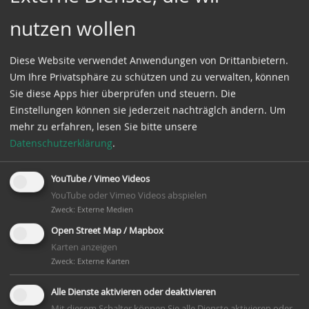
nutzen wollen
In der Nachkriegszeit ärgerte sich Kreuzkamp über
die hohen Strompreise. Deshalb schaffte er sich
einen Schwerölmotor an (Herforder Motor) und
Diese Website verwendet Anwendungen von Drittanbietern.
wenn die Mindestabnahmemenge für den
Um Ihre Privatsphäre zu schützen und zu verwalten, können
vertraglich gekauften Strom erreicht war, lief die
Sie diese Apps hier überprüfen und steuern. Die
Mühle über den Herforder.
Einstellungen können sie jederzeit nachträglch ändern.
Um
mehr zu erfahren, lesen Sie bitte unsere
Nach dem Tode von Georg Kreuzkamp im Jahre 1959
Datenschutzerklärung
.
wurde die Mühle noch zweimal verpachtet. Der
Betrieb ging jedoch mehr und mehr über von einem
YouTube / Vimeo Videos
Mühlenbetrieb zu einem reinen Landhandel. Im Jahre
YouTube oder Vimeo Videos abspielen
1970 wurde die Mühle endgültig stillgelegt.
Zweck
:
Externe Medien
Open Street Map / Mapbox
Nachdem auch Frau Kreuzkamp im Jahre 1971
Karten anzeigen
verstirbt, wird das Land verpachtet, das Müllerhaus
Zweck
:
Externe Karten
vermietet, die Motormühle steht still und die
Windmühle verfällt weiter.
Alle Dienste aktivieren oder deaktivieren
Mit diesem Schalter können Sie alle Dienste aktivieren oder