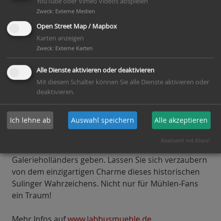
YouTube oder Vimeo Videos abspielen
Diepholz wieder voll funktionsfähig und wird durch
Zweck
:
Externe Medien
qualifizierte Müller regelmäßig in Betrieb genommen
Open Street Map / Mapbox
und vorgeführt. Auch Kinder sind dabei herzlich
Karten anzeigen
willkommen.
Zweck
:
Externe Karten
Unser Ziel ist, in absehbarer Zeit Mehl und Schrot im
Alle Dienste aktivieren oder deaktivieren
nicht-kommerziellen Rahmen zu produzieren.
Mit diesem Schalter können Sie alle Dienste aktivieren oder
deaktivieren.
Die Mühle wird zudem seit 2010 in Zusammenarbeit
mit dem Standesamt Sulingen als Hochzeitsmühle
Ich lehne ab
Auswahl speichern
Alle akzeptieren
genutzt. Auf der Galerieebene der 175 Jahre alten
Windmühle können Sie sich das Ja-Wort unter den
Realisiert mit Klaro!
mächtigen Flügeln unseres imposanten
Galerieholländers geben. Lassen Sie sich verzaubern
von dem einzigartigen Charme dieses historischen
Sulinger Wahrzeichens. Nicht nur für Mühlen-Fans
ein Traum!
Mehr Infos auf
www.labbusmuehle.de