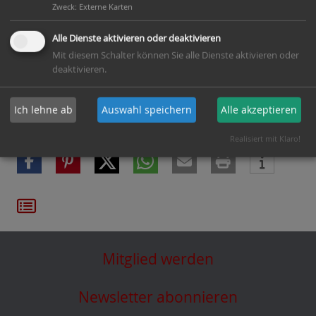
Zweck
:
Externe Karten
Downloads:
Alle Dienste aktivieren oder deaktivieren
Mit diesem Schalter können Sie alle Dienste aktivieren oder
PDF-Muster
deaktivieren.
Bestellschein
Ich lehne ab
Auswahl speichern
Alle akzeptieren
Teilen mit:
Realisiert mit Klaro!
Mitglied werden
Newsletter abonnieren