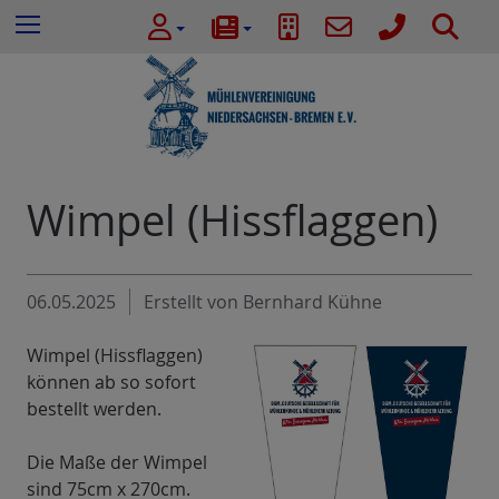
e
Z
S
Menu
n
u
u
n
m
c
a
I
h
c
n
e
h
h
:
a
l
Wimpel (Hissflaggen)
t
e
s
06.05.2025
Erstellt von
Bernhard Kühne
p
r
Wimpel (Hissflaggen)
i
können ab so sofort
n
bestellt werden.
g
e
Die Maße der Wimpel
n
sind 75cm x 270cm.