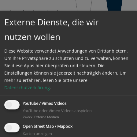
Unser Landesverband
verfügt über je 45
Externe Dienste, die wir
Exemplare in den
Farben Weiß oder
nutzen wollen
Blau.
Diese Website verwendet Anwendungen von Drittanbietern.
Es wäre
Um Ihre Privatsphäre zu schützen und zu verwalten, können
wünschenswert, wenn
Sie diese Apps hier überprüfen und steuern. Die
die beteiligten Mühlen
Einstellungen können sie jederzeit nachträglch ändern.
Um
des Landesverbandes
mehr zu erfahren, lesen Sie bitte unsere
Niedersachsen - Bremen zum Deutschen Mühlentag
Datenschutzerklärung
.
am Pfingstmontag sich mit diesen Hissfahnen
einheitlich schmücken.
YouTube / Vimeo Videos
YouTube oder Vimeo Videos abspielen
Bestellungen bis zum 31. Mai 2025 werden
Zweck
:
Externe Medien
rechtzeitig zum Mühlentag geliefert.
Open Street Map / Mapbox
Karten anzeigen
Kosten: siehe Bestellschein