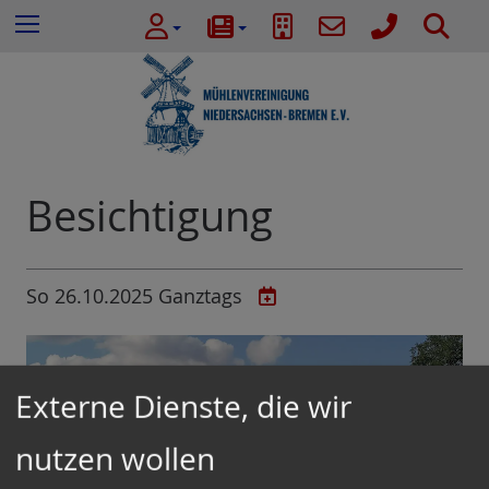
e
Z
S
Menu
n
u
u
n
m
c
a
I
h
c
n
e
h
h
:
a
l
Besichtigung
t
e
s
So 26.10.2025 Ganztags
p
r
i
n
Externe Dienste, die wir
g
e
nutzen wollen
n