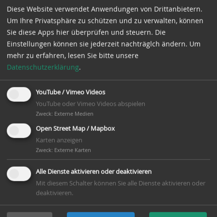
Diese Website verwendet Anwendungen von Drittanbietern.
Um Ihre Privatsphäre zu schützen und zu verwalten, können
Sie diese Apps hier überprüfen und steuern. Die
Einstellungen können sie jederzeit nachträglch ändern.
Um
mehr zu erfahren, lesen Sie bitte unsere
Datenschutzerklärung
.
Veranstaltungsort:
YouTube / Vimeo Videos
Wassermühle Bruchmühlen
YouTube oder Vimeo Videos abspielen
Zweck
:
Externe Medien
Veranstalter:
Bea Tilanus & Romke Schievink
Open Street Map / Mapbox
Karten anzeigen
Teilen mit:
Zweck
:
Externe Karten
Alle Dienste aktivieren oder deaktivieren
Mit diesem Schalter können Sie alle Dienste aktivieren oder
deaktivieren.