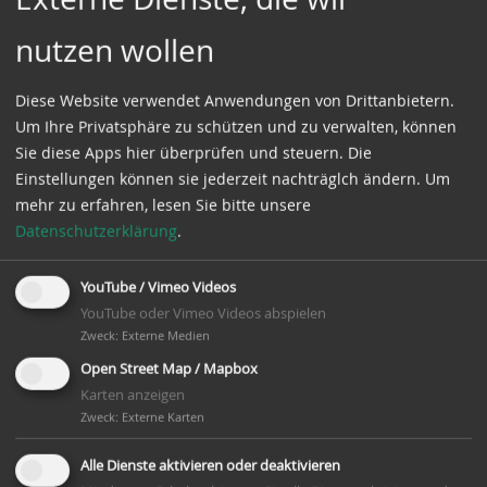
nutzen wollen
Diese Website verwendet Anwendungen von Drittanbietern.
Um Ihre Privatsphäre zu schützen und zu verwalten, können
Sie diese Apps hier überprüfen und steuern. Die
Einstellungen können sie jederzeit nachträglch ändern.
Um
mehr zu erfahren, lesen Sie bitte unsere
Datenschutzerklärung
.
YouTube / Vimeo Videos
Besichtigung der Windmühle: jeden 1.+3. Sonntag im
YouTube oder Vimeo Videos abspielen
Monat
Zweck
:
Externe Medien
Veranstaltungsort:
Open Street Map / Mapbox
Windmühle Dibbersen
Karten anzeigen
Zweck
:
Externe Karten
Veranstalter:
Mühlenfreunde Dibbersen e.V.
Alle Dienste aktivieren oder deaktivieren