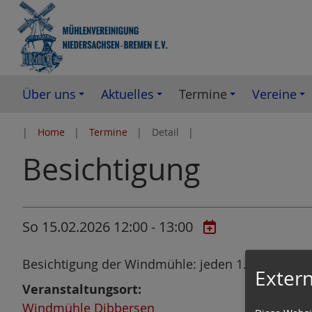
Z
u
m
I
n
Über uns
Aktuelles
Termine
Vereine
h
a
Home
Termine
Detail
l
Besichtigung
t
e
s
p
So 15.02.2026 12:00 - 13:00
r
i
Besichtigung der Windmühle: jeden 1.+3. Sonnt
n
Extern
Veranstaltungsort:
g
Windmühle Dibbersen
e