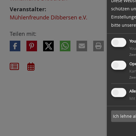
Diese Websi
n
Veranstalter:
schützen un
Mühlenfreunde Dibbersen e.V.
Einstellung
bitte unser
Teilen mit:
You
You
Zwe
Ope
Kar
Zwe
All
Mit
Ich lehne a