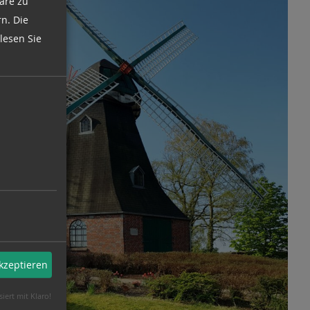
äre zu
n. Die
lesen Sie
akzeptieren
siert mit Klaro!