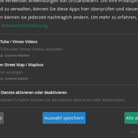
te verwendet Anwendungen von Drittanbietern. Um Ihre Privatsph
d zu verwalten, können Sie diese Apps hier überprüfen und steuer
en können sie jederzeit nachträglch ändern.
Um mehr zu erfahren, 
e
Datenschutzerklärung
.
Tube / Vimeo Videos
Tube oder Vimeo Videos abspielen
ck
:
Externe Medien
n Street Map / Mapbox
ten anzeigen
ck
:
Externe Karten
e Dienste aktivieren oder deaktivieren
 diesem Schalter können Sie alle Dienste aktivieren oder deaktivieren.
b
Auswahl speichern
Alle 
Reali