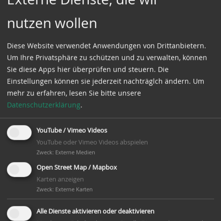
nutzen wollen
Diese Website verwendet Anwendungen von Drittanbietern.
Um Ihre Privatsphäre zu schützen und zu verwalten, können
Sie diese Apps hier überprüfen und steuern. Die
Einstellungen können sie jederzeit nachträglch ändern.
Um
mehr zu erfahren, lesen Sie bitte unsere
Datenschutzerklärung
.
YouTube / Vimeo Videos
Besichtigung der Windmühle: jeden 1.+3. Sonntag im
YouTube oder Vimeo Videos abspielen
Monat
Zweck
:
Externe Medien
Veranstaltungsort:
Open Street Map / Mapbox
Windmühle Dibbersen
Karten anzeigen
Zweck
:
Externe Karten
Veranstalter:
Mühlenfreunde Dibbersen e.V.
Alle Dienste aktivieren oder deaktivieren