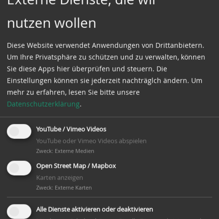
nutzen wollen
Diese Website verwendet Anwendungen von Drittanbietern.
Um Ihre Privatsphäre zu schützen und zu verwalten, können
Sie diese Apps hier überprüfen und steuern. Die
Einstellungen können sie jederzeit nachträglch ändern.
Um
mehr zu erfahren, lesen Sie bitte unsere
Datenschutzerklärung
.
YouTube / Vimeo Videos
Besichtigung der Windmühle: jeden 1.+3. Sonntag im
YouTube oder Vimeo Videos abspielen
Monat
Zweck
:
Externe Medien
Veranstaltungsort:
Open Street Map / Mapbox
Windmühle Dibbersen
Karten anzeigen
Zweck
:
Externe Karten
Veranstalter:
Mühlenfreunde Dibbersen e.V.
Alle Dienste aktivieren oder deaktivieren