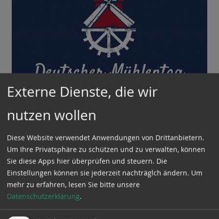
Externe Dienste, die wir
nutzen wollen
Der bundesweite Aktionstag der DGM
Diese Website verwendet Anwendungen von Drittanbietern.
Um Ihre Privatsphäre zu schützen und zu verwalten, können
Sie diese Apps hier überprüfen und steuern. Die
Traditionell am Pfingstmontag öffnen bundesweit
Einstellungen können sie jederzeit nachträglch ändern.
Um
rund 650 historische Mühlen ihre Türen. Die
mehr zu erfahren, lesen Sie bitte unsere
Deutsche Gesellschaft für Mühlenkunde und
Datenschutzerklärung
.
Mühlenerhaltung (DGM) e.V. und ihre Landes- und
Regionalverbände laden zum Deutschen Mühlentag