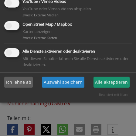
ein. An diesem besonderen Tag lassen die
YouTube / Vimeo Videos
zahlreichen Wind- und Wasser-, Dampf- und
YouTube oder Vimeo Videos abspielen
Zweck
:
Externe Medien
Motormühlen des Landes ihre Flügel und
Wasserräder drehen. Die Mühlenbetreiber setzen
Open Street Map / Mapbox
die Mahlgänge in Betrieb und gewähren den
Karten anzeigen
Mühleninteressierten einen tieferen Einblick in das
Zweck
:
Externe Karten
Kulturgut Mühle und das alte Müllerhandwerk.
Alle Dienste aktivieren oder deaktivieren
Die teilnehmenden Mühlen der Mühlenvereinigung
Mit diesem Schalter können Sie alle Dienste aktivieren oder
Niedersachsen - Bremen werden
hier
veröffentlicht.
deaktivieren.
Veranstaltungsort:
Bundesweit
Ich lehne ab
Auswahl speichern
Alle akzeptieren
Veranstalter:
Realisiert mit Klaro!
Deutsche Gesellschaft für Mühlenkunde und
Mühlenerhaltung (DGM) e.V.
Teilen mit: