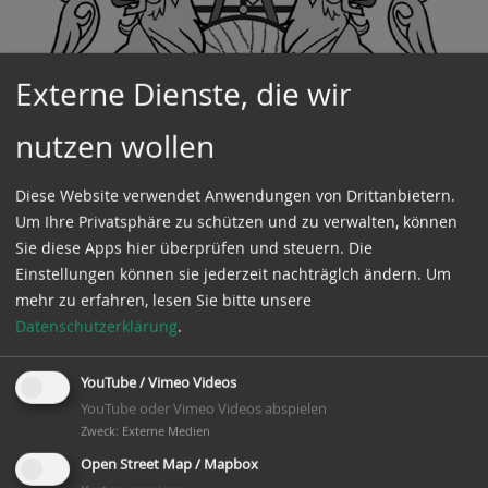
Externe Dienste, die wir
nutzen wollen
Diese Website verwendet Anwendungen von Drittanbietern.
Um Ihre Privatsphäre zu schützen und zu verwalten, können
Sie diese Apps hier überprüfen und steuern. Die
Einstellungen können sie jederzeit nachträglch ändern.
Um
mehr zu erfahren, lesen Sie bitte unsere
Datenschutzerklärung
.
YouTube / Vimeo Videos
Der Verein Wesermühle GbR kann Nachrichten und
YouTube oder Vimeo Videos abspielen
Termine und andere Inhalte auf der Webseite der
Zweck
:
Externe Medien
Mühlenvereinigung veröffentlichen.
Open Street Map / Mapbox