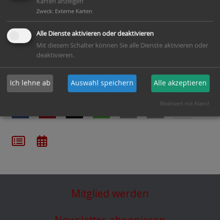
Zu erreichen ist dies über den Menüpunkt "
Vereine -
Karten anzeigen
Zweck
:
Externe Karten
> Wesermühle
".
Veranstaltungsort:
Alle Dienste aktivieren oder deaktivieren
Wesermühle Wulmstorf
Mit diesem Schalter können Sie alle Dienste aktivieren oder
Veranstalter:
deaktivieren.
Wesermühle GbR
Ich lehne ab
Auswahl speichern
Alle akzeptieren
Teilen mit:
Realisiert mit Klaro!
Mitglied werden