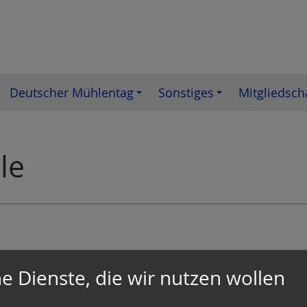
Deutscher Mühlentag
Sonstiges
Mitgliedsch
le
det unser Tag der offenen
e Dienste, die wir nutzen wollen
er und zeigen euch gerne
ett ausgestattete