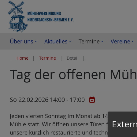
Z
u
m
I
n
Über uns
Aktuelles
Termine
Vereine
h
a
Home
Termine
Detail
l
Tag der offenen Müh
t
e
s
p
So 22.02.2026 14:00 - 17:00
r
i
Jeden vierten Sonntag im Monat ab 14:00 Uhr fin
n
Extern
Mühle statt. Wir öffnen unsere Türen für Besuch
g
unsere kürzlich restaurierte und technisch kompl
e