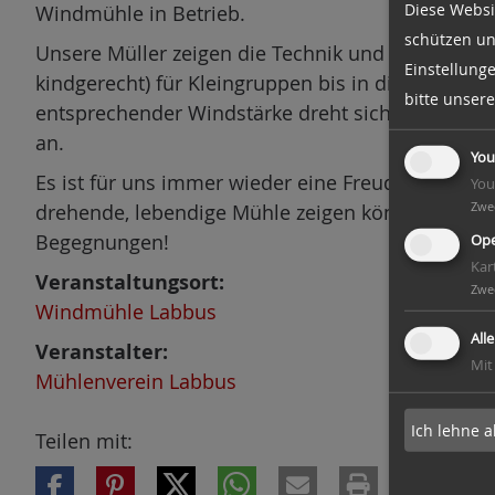
Diese Websi
Windmühle in Betrieb.
n
schützen un
Unsere Müller zeigen die Technik und bieten Füh
Einstellung
kindgerecht) für Kleingruppen bis in die Mühlenk
bitte unser
entsprechender Windstärke dreht sich die Mühle 
an.
You
Es ist für uns immer wieder eine Freude, wenn w
You
Zwe
drehende, lebendige Mühle zeigen können. Wir fr
Begegnungen!
Ope
Kar
Veranstaltungsort:
Zwe
Windmühle Labbus
All
Veranstalter:
Mit
Mühlenverein Labbus
Ich lehne a
Teilen mit: