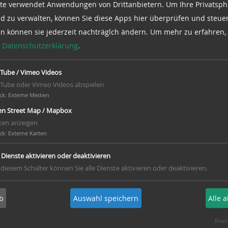
te verwendet Anwendungen von Drittanbietern. Um Ihre Privatsph
d zu verwalten, können Sie diese Apps hier überprüfen und steuer
rungen (auch
en können sie jederzeit nachträglch ändern.
Um mehr zu erfahren, 
appe. Bei
e
Datenschutzerklärung
.
und treibt die Technik
Tube / Vimeo Videos
ir Besuchern unsere
Tube oder Vimeo Videos abspielen
ck
:
Externe Medien
euen uns auf viele nette
n Street Map / Mapbox
ten anzeigen
ck
:
Externe Karten
e Dienste aktivieren oder deaktivieren
 diesem Schalter können Sie alle Dienste aktivieren oder deaktivieren.
b
Auswahl speichern
Alle 
Reali