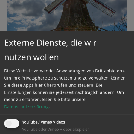
Externe Dienste, die wir
nutzen wollen
Diese Website verwendet Anwendungen von Drittanbietern.
Um Ihre Privatsphäre zu schützen und zu verwalten, können
Jeden vierten Sonntag im Monat ab 14:00 Uhr findet
Sie diese Apps hier überprüfen und steuern. Die
unser Tag der offenen Mühle statt. Wir öffnen unsere
Einstellungen können sie jederzeit nachträglch ändern.
Um
Türen für Besucher und zeigen euch gerne unsere
mehr zu erfahren, lesen Sie bitte unsere
kürzlich restaurierte und technisch komplett
Datenschutzerklärung
.
ausgestattete Windmühle in Betrieb.
YouTube / Vimeo Videos
Unsere Müller zeigen die Technik und bieten
YouTube oder Vimeo Videos abspielen
Führungen (auch kindgerecht) für Kleingruppen bis