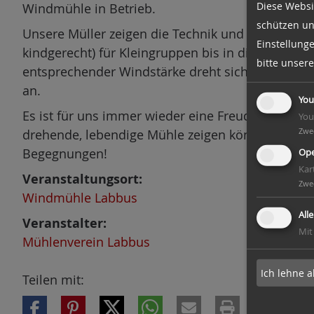
Diese Websi
Windmühle in Betrieb.
n
schützen un
Unsere Müller zeigen die Technik und bieten Füh
Einstellung
kindgerecht) für Kleingruppen bis in die Mühlenk
bitte unser
entsprechender Windstärke dreht sich die Mühle 
an.
You
Es ist für uns immer wieder eine Freude, wenn w
You
Zwe
drehende, lebendige Mühle zeigen können. Wir fr
Begegnungen!
Ope
Kar
Veranstaltungsort:
Zwe
Windmühle Labbus
All
Veranstalter:
Mit
Mühlenverein Labbus
Ich lehne a
Teilen mit: