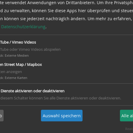
te verwendet Anwendungen von Drittanbietern. Um Ihre Privatsph
d zu verwalten, können Sie diese Apps hier überprüfen und steuer
rungen (auch
en können sie jederzeit nachträglch ändern.
Um mehr zu erfahren, 
appe. Bei
e
Datenschutzerklärung
.
und treibt die Technik
Tube / Vimeo Videos
ir Besuchern unsere
Tube oder Vimeo Videos abspielen
ck
:
Externe Medien
euen uns auf viele nette
n Street Map / Mapbox
ten anzeigen
ck
:
Externe Karten
e Dienste aktivieren oder deaktivieren
 diesem Schalter können Sie alle Dienste aktivieren oder deaktivieren.
b
Auswahl speichern
Alle 
Reali