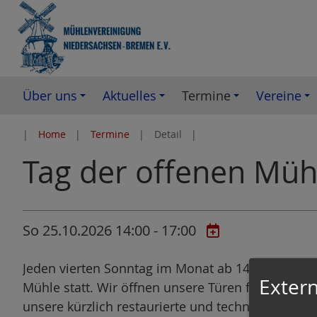
Z
u
m
I
n
Über uns
Aktuelles
Termine
Vereine
h
a
Home
Termine
Detail
l
Tag der offenen Müh
t
e
s
p
So 25.10.2026 14:00 - 17:00
r
i
Jeden vierten Sonntag im Monat ab 14:00 Uhr fin
n
Extern
Mühle statt. Wir öffnen unsere Türen für Besuch
g
unsere kürzlich restaurierte und technisch kompl
e