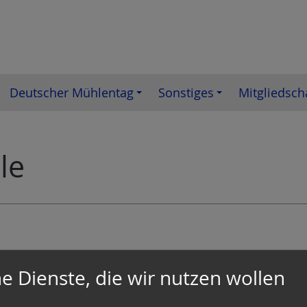
Deutscher Mühlentag
Sonstiges
Mitgliedsch
le
det unser Tag der offenen
e Dienste, die wir nutzen wollen
er und zeigen euch gerne
ett ausgestattete