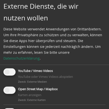
Externe Dienste, die wir
nutzen wollen
Diese Website verwendet Anwendungen von Drittanbietern.
Um Ihre Privatsphäre zu schützen und zu verwalten, können
Sie diese Apps hier überprüfen und steuern. Die
Schweger
Heimathaus
Einstellungen können sie jederzeit nachträglch ändern.
Um
Mühle:
Feldmühle in
mehr zu erfahren, lesen Sie bitte unsere
Wehnachtsbäckerei
Bersenbrück:
Datenschutzerklärung
.
Vorweihnachtliches
So 08.12.2024 13:00 -
YouTube / Vimeo Videos
Offenes Ende
Konzert
YouTube oder Vimeo Videos abspielen
Backen mit Kindern
Fr 13.12.2024 19:30 -
Zweck
:
Externe Medien
und weihnachtliches
23:00
Open Street Map / Mapbox
Ambiente
es singt und spielt :
Karten anzeigen
wird noch
Zweck
:
Externe Karten
bekanntgegeben