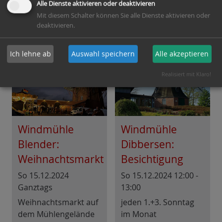
Alle Dienste aktivieren oder deaktivieren
Mit diesem Schalter können Sie alle Dienste aktivieren oder
Heimatverein
Heimatverein
deaktivieren.
Herrlichkeit Dinklage
Bersenbrück e.V.
e.V.
Ich lehne ab
Auswahl speichern
Alle akzeptieren
Realisiert mit Klaro!
Windmühle
Windmühle
Blender:
Dibbersen:
Weihnachtsmarkt
Besichtigung
So 15.12.2024
So 15.12.2024 12:00 -
Ganztags
13:00
Weihnachtsmarkt auf
jeden 1.+3. Sonntag
dem Mühlengelände
im Monat