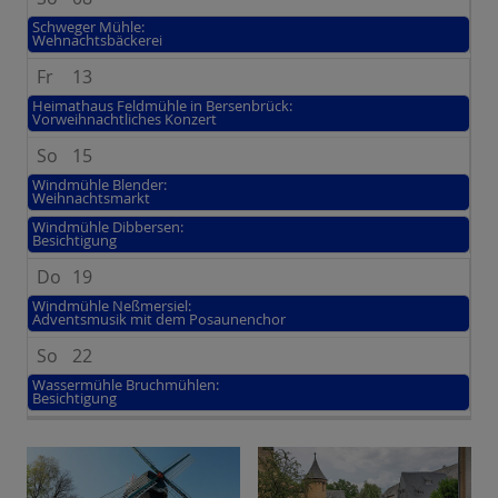
Schweger Mühle:
Wehnachtsbäckerei
Fr
13
Heimathaus Feldmühle in Bersenbrück:
Vorweihnachtliches Konzert
So
15
Windmühle Blender:
Weihnachtsmarkt
Windmühle Dibbersen:
Besichtigung
Do
19
Windmühle Neßmersiel:
Adventsmusik mit dem Posaunenchor
So
22
Wassermühle Bruchmühlen:
Besichtigung