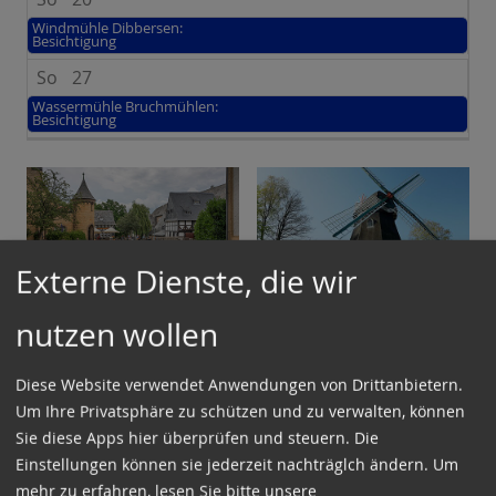
Windmühle Dibbersen:
Besichtigung
So
27
Wassermühle Bruchmühlen:
Besichtigung
Externe Dienste, die wir
nutzen wollen
Lohmühle
Windmühle
Goslar:
Dibbersen:
Diese Website verwendet Anwendungen von Drittanbietern.
Besichtigung
Besichtigung
Um Ihre Privatsphäre zu schützen und zu verwalten, können
Sie diese Apps hier überprüfen und steuern. Die
Sa 05.12.2026 15:00 -
So 06.12.2026 12:00 -
Einstellungen können sie jederzeit nachträglch ändern.
Um
Offenes Ende
13:00
mehr zu erfahren, lesen Sie bitte unsere