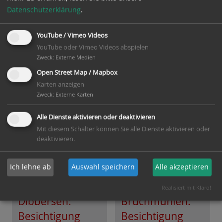
Führungen mit
jeden 1.+3. Sonntag
Datenschutzerklärung
.
Inbetriebnahme der
im Monat
Mühle an jedem
YouTube / Vimeo Videos
ersten Samstag im
YouTube oder Vimeo Videos abspielen
Monat
Zweck
:
Externe Medien
Open Street Map / Mapbox
Goslarer Museum
Mühlenfreunde
Karten anzeigen
Dibbersen e.V.
Zweck
:
Externe Karten
Alle Dienste aktivieren oder deaktivieren
Mit diesem Schalter können Sie alle Dienste aktivieren oder
deaktivieren.
Ich lehne ab
Auswahl speichern
Alle akzeptieren
Windmühle
Wassermühle
Realisiert mit Klaro!
Dibbersen:
Bruchmühlen:
Besichtigung
Besichtigung