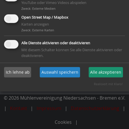
YouTube oder Vimeo Videos abspielen
Zweck
:
Externe Medien
Open Street Map / Mapbox
Karten anzeigen
Mitglied werden
Zweck
:
Externe Karten
Alle Dienste aktivieren oder deaktivieren
Newsletter abonnieren
Mit diesem Schalter können Sie alle Dienste aktivieren oder
deaktivieren.
Dachverband
Ich lehne ab
Auswahl speichern
Alle akzeptieren
Deutsche Gesellschaft für Mühlenkunde und
Mühlenerhaltung e.V.
Realisiert mit Klaro!
© 2026 Mühlenvereinigung Niedersachsen - Bremen e.V.
Kontakt
Impressum
Datenschutzerklärung
Cookies