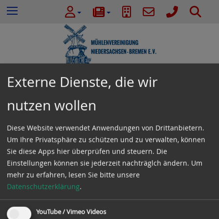
e
Z
S
Menu
n
u
u
n
m
c
a
I
h
c
n
e
h
h
:
a
Externe Dienste, die wir
l
Termine
t
nutzen wollen
e
s
Diese Website verwendet Anwendungen von Drittanbietern.
Oktober 2026
p
Um Ihre Privatsphäre zu schützen und zu verwalten, können
r
Sie diese Apps hier überprüfen und steuern. Die
i
Es gibt keine Veranstaltungen in der aktuellen
Einstellungen können sie jederzeit nachträglch ändern.
Um
n
Ansicht.
mehr zu erfahren, lesen Sie bitte unsere
g
Datenschutzerklärung
.
e
n
YouTube / Vimeo Videos