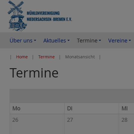
Z
u
m
I
n
Über uns
Aktuelles
Termine
Vereine
h
a
Home
Termine
Monatsansicht
l
Termine
t
e
s
p
r
Mo
Di
Mi
i
n
26
27
28
g
e