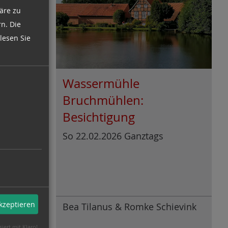
äre zu
n. Die
lesen Sie
rsen:
Wassermühle
Bruchmühlen:
Besichtigung
3:00
So 22.02.2026 Ganztags
 Monat
akzeptieren
n e.V.
Bea Tilanus & Romke Schievink
siert mit Klaro!