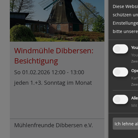
Diese Websi
schützen un
Einstellung
bitte unser
You
Windmühle Dibbersen:
Lohmüh
You
Besichtigung
Besich
Zwe
Ope
So 01.02.2026 12:00 - 13:00
Sa 07.02.
Kar
Ende
jeden 1.+3. Sonntag im Monat
Zwe
Führunge
der Mühl
All
Mit
Samstag
Ich lehne a
Mühlenfreunde Dibbersen e.V.
Goslare