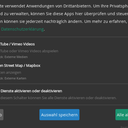
te verwendet Anwendungen von Drittanbietern. Um Ihre Privatsph
d zu verwalten, können Sie diese Apps hier überprüfen und steuer
en können sie jederzeit nachträglch ändern.
Um mehr zu erfahren, 
e
Datenschutzerklärung
.
Tube / Vimeo Videos
le Goslar:
Windmühle Dibbe
Tube oder Vimeo Videos abspielen
tigung
Besichtigung
ck
:
Externe Medien
n Street Map / Mapbox
2026 15:00 - Offenes
So 15.02.2026 12:00 - 1
ten anzeigen
jeden 1.+3. Sonntag im
ck
:
Externe Karten
n mit Inbetriebnahme
e an jedem ersten
e Dienste aktivieren oder deaktivieren
 diesem Schalter können Sie alle Dienste aktivieren oder deaktivieren.
 im Monat
b
Auswahl speichern
Alle 
r Museum
Mühlenfreunde Dibberse
Reali