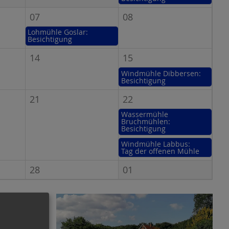
07
08
Lohmühle Goslar:
Besichtigung
14
15
Windmühle Dibbersen:
Besichtigung
21
22
Wassermühle
Bruchmühlen:
Besichtigung
Windmühle Labbus:
Tag der offenen Mühle
28
01